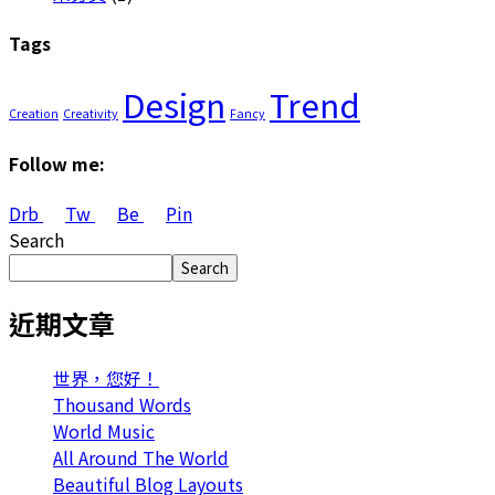
Tags
Design
Trend
Creation
Creativity
Fancy
Follow me:
Drb
Tw
Be
Pin
Search
Search
近期文章
世界，您好！
Thousand Words
World Music
All Around The World
Beautiful Blog Layouts