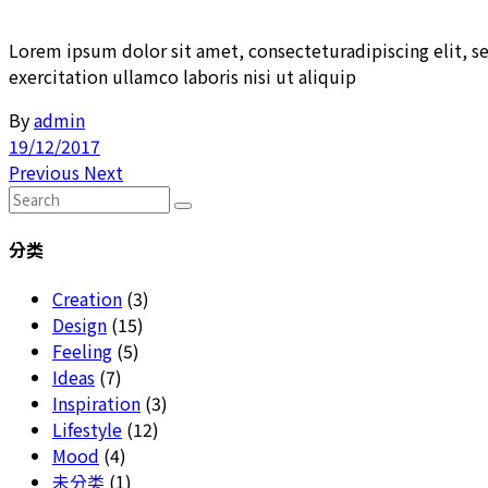
Lorem ipsum dolor sit amet, consecteturadipiscing elit, 
exercitation ullamco laboris nisi ut aliquip
By
admin
19/12/2017
Previous
Next
Search
for:
分类
Creation
(3)
Design
(15)
Feeling
(5)
Ideas
(7)
Inspiration
(3)
Lifestyle
(12)
Mood
(4)
未分类
(1)