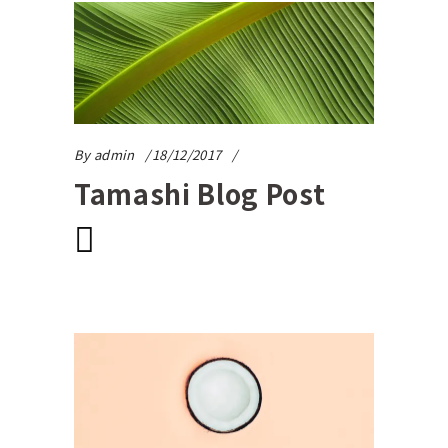
By
admin
18/12/2017
Tamashi Blog Post