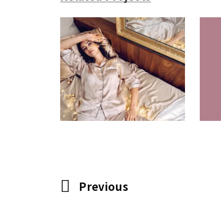
Soieplus 外拍
创意拍摄
品牌视觉
广告片
插画
时
创
尚
空间设计
网站
Previous