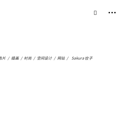
告片
/
插画
/
时尚
/
空间设计
/
网站
/
Sakura 饺子