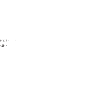
前有鸡，牛，
包装。