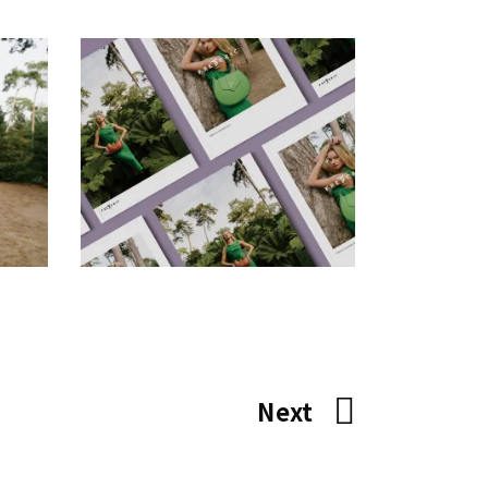
Frederic22 手册
画
时
创意拍摄
品牌视觉
广告片
插画
时
尚
空间设计
网站
Next