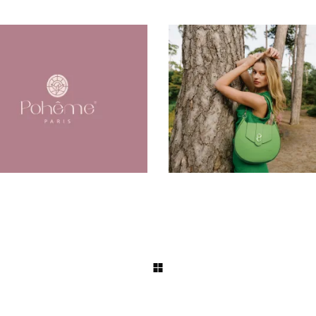
Poheme
Frederic22 外拍
意拍摄
品牌视觉
广告片
插画
时
创意拍摄
品牌视觉
广告片
插
尚
空间设计
网站
尚
空间设计
网站