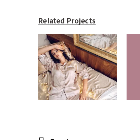
Related Projects
Soieplus 外拍
创意拍摄
品牌视觉
广告片
插画
时
创
尚
空间设计
网站