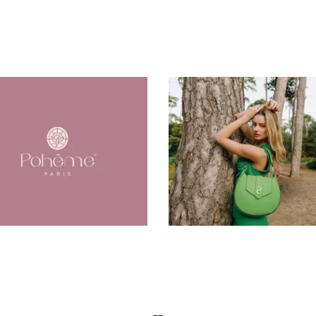
Poheme
Frederic22 外拍
意拍摄
品牌视觉
广告片
插画
时
创意拍摄
品牌视觉
广告片
插
尚
空间设计
网站
尚
空间设计
网站