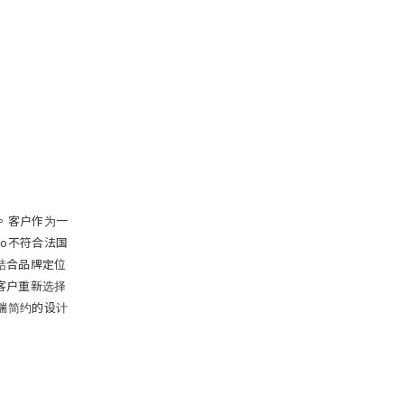
计。客户作为一
go不符合法国
结合品牌定位
客户重新选择
高端简约的设计