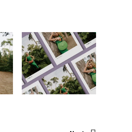
Frederic22 手册
画
时
创意拍摄
品牌视觉
广告片
插画
时
尚
空间设计
网站