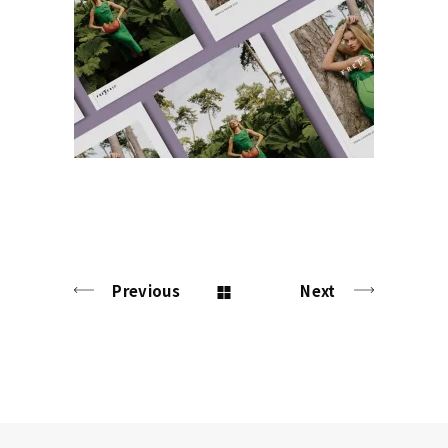
Frederic22 手册
创意拍摄
品牌视觉
广告片
插画
时尚
空间设
计
网站
Previous
Next