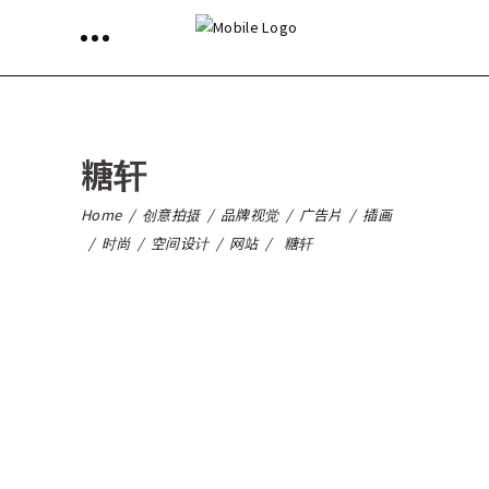
糖轩
Home
/
创意拍摄
/
品牌视觉
/
广告片
/
插画
/
时尚
/
空间设计
/
网站
/
糖轩