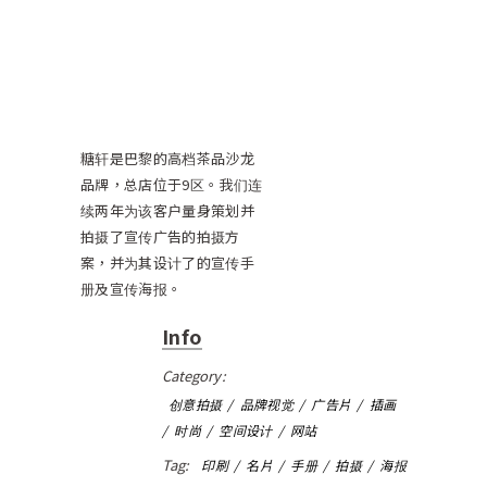
糖轩是巴黎的高档茶品沙龙
品牌，总店位于9区。我们连
续两年为该客户量身策划并
拍摄了宣传广告的拍摄方
案，并为其设计了的宣传手
册及宣传海报。
Info
Category:
创意拍摄
品牌视觉
广告片
插画
时尚
空间设计
网站
Tag:
印刷
名片
手册
拍摄
海报