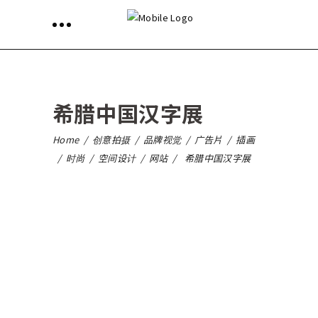
希腊中国汉字展
Home
/
创意拍摄
/
品牌视觉
/
广告片
/
插画
/
时尚
/
空间设计
/
网站
/
希腊中国汉字展