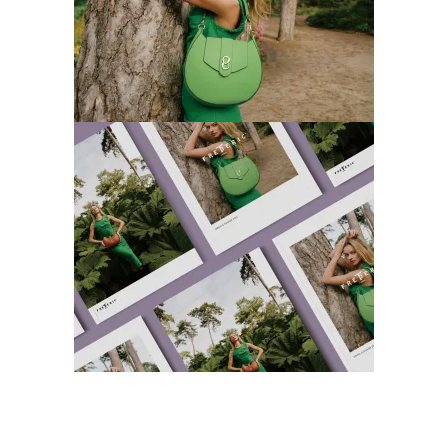
计
网站
Frederic22 手册
创意拍摄
品牌视觉
广告片
插画
时尚
空间设
计
网站