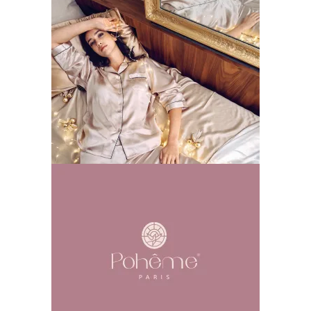
Soieplus 外拍
创意拍摄
品牌视觉
广告片
插画
时尚
空间设
计
网站
Poheme
创意拍摄
品牌视觉
广告片
插画
时尚
空间设
计
网站