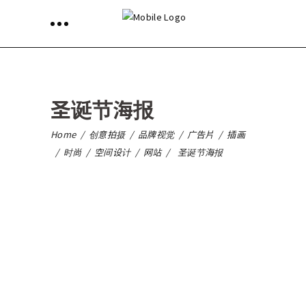
圣诞节海报
Home
/
创意拍摄
/
品牌视觉
/
广告片
/
插画
/
时尚
/
空间设计
/
网站
/
圣诞节海报