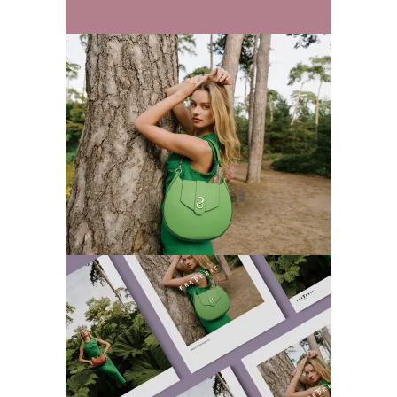
Frederic22 外拍
创意拍摄
品牌视觉
广告片
插画
时尚
空间设
计
网站
Frederic22 手册
创意拍摄
品牌视觉
广告片
插画
时尚
空间设
计
网站