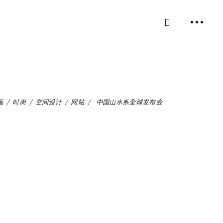
画
/
时尚
/
空间设计
/
网站
/
中国山水系全球发布会