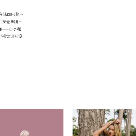
会在法国巴黎卢
九龙仓集团三
作——山水樾
部视觉识别设
Poheme
Frederic22 外拍