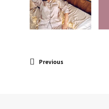
创意拍摄
品牌视觉
广告片
插画
时
创
尚
空间设计
网站
Previous