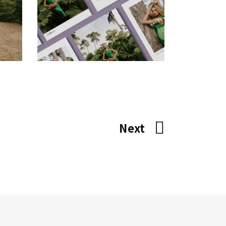
画
时
创意拍摄
品牌视觉
广告片
插画
时
尚
空间设计
网站
Next