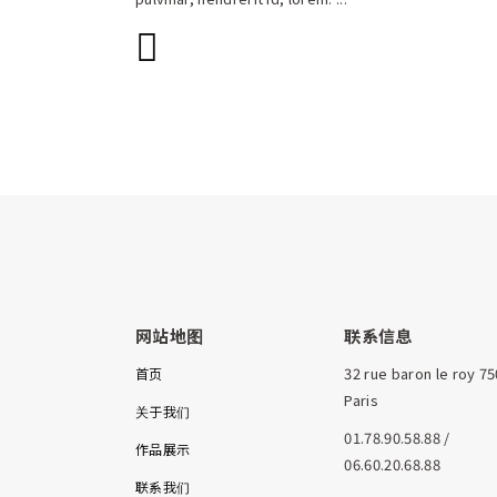
网站地图
联系信息
32 rue baron le roy 7
首页
Paris
关于我们
01.78.90.58.88 /
作品展示
06.60.20.68.88
联系我们