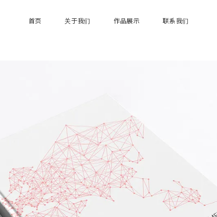
首页
关于我们
作品展示
联系我们